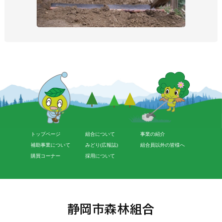
トップページ
組合について
事業の紹介
補助事業について
みどり(広報誌)
組合員以外の皆様へ
購買コーナー
採用について
静岡市森林組合